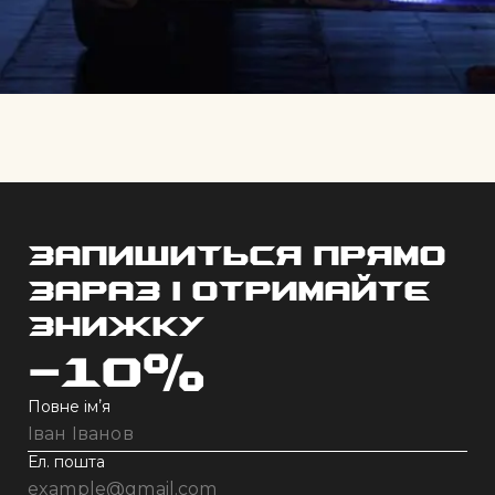
Запишиться прямо
зараз і отримайте
знижку
-10%
Повне імʼя
Ел. пошта