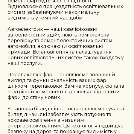
ремонт фар будь-якої складності. 
Відновлюємо працездатність освітлювальних 
систем, забезпечуючи максимальну 
видимість у темний час доби.

Автоелектрик — наші кваліфіковані 
автоелектрики здійснюють комплексну 
перевірку та ремонт електричних систем 
автомобіля, включаючи освітлювальні 
прилади. Встановлення та налаштування 
нових освітлювальних систем також входять у 
наші послуги.

Перепаковка фар — оновлюємо зовнішній 
вигляд та функціональність ваших фар 
шляхом перепаковки. Заміна корпусу, склів та 
внутрішніх компонентів дозволяє відновити 
фари до стану нових.

Установка бі-лед лінз — встановлюємо сучасні 
бі-лед лінзи, які забезпечують потужне та 
яскраве освітлення з низьким 
енергоспоживанням. Ця технологія підвищує 
безпеку на дорозі та покращує видимість у 