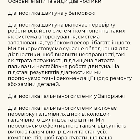
Основні етапи та види діагностики:

Діагностика двигуна у Запоріжжі

Діагностика двигуна включає перевірку 
роботи всіх його систем і компонентів, таких 
як система впорскування, система 
запалювання, турбокомпресор, і багато іншого. 
Ми використовуємо сучасне обладнання для 
діагностики, щоб виявити несправності, такі 
як втрата потужності, підвищена витрата 
палива чи нестабільна робота двигуна. На 
підставі результатів діагностики ми 
пропонуємо точні рекомендації щодо ремонту 
або заміни деталей.

Діагностика гальмівної системи у Запоріжжі

Діагностика гальмівної системи включає 
перевірку гальмівних дисків, колодок, 
гальмівного циліндра та рідини. Ми 
перевіряємо ефективність гальм, відсутність 
витоків гальмівної рідини та стан усіх 
компонентів, щоб гарантувати, що ваша 