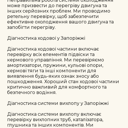
Неправильна робота системи охолодження 
може призвести до перегріву двигуна та 
інших серйозних проблем. Ми проводимо 
ретельну перевірку, щоб забезпечити 
ефективне охолодження вашого двигуна та 
запобігти перегріву.

Діагностика ходової у Запоріжжі

Діагностика ходової частини включає 
перевірку всіх елементів підвіски та 
кермового управління. Ми перевіряємо 
амортизатори, пружини, кульові опори, 
кермові тяги та інші компоненти для 
виявлення будь-яких ознак зносу або 
пошкодження. Хороший стан ходової частини 
критично важливий для комфортного та 
безпечного водіння.

Діагностика системи вихлопу у Запоріжжі

Діагностика системи вихлопу включає 
перевірку вихлопних труб, каталізатора, 
глушника та інших компонентів. Ми 