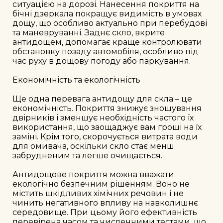
ситуацією на дорозі. Нанесення покриття на 
бічні дзеркала покращує видимість в умовах 
дощу, що особливо актуально при перебудові 
та маневруванні. Заднє скло, вкрите 
антидощем, допомагає краще контролювати 
обстановку позаду автомобіля, особливо під 
час руху в дощову погоду або паркування.

Економічність та екологічність

Ще одна перевага антидощу для скла – це 
економічність. Покриття знижує зношування 
двірників і зменшує необхідність частого їх 
використання, що заощаджує вам гроші на їх 
заміні. Крім того, скорочується витрата води 
для омивача, оскільки скло стає менш 
забрудненим та легше очищається.

Антидощове покриття можна вважати 
екологічно безпечним рішенням. Воно не 
містить шкідливих хімічних речовин і не 
чинить негативного впливу на навколишнє 
середовище. При цьому його ефективність 
перевірена часом та численними тестами, що 