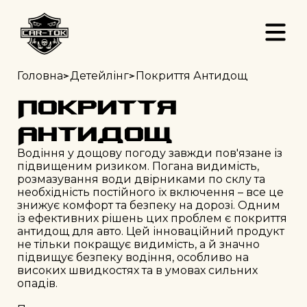
>
>
Головна
Детейлінг
Покриття Антидощ
Покриття
Антидощ
Водіння у дощову погоду завжди пов'язане із 
підвищеним ризиком. Погана видимість, 
розмазування води двірниками по склу та 
необхідність постійного їх включення – все це 
знижує комфорт та безпеку на дорозі. Одним 
із ефективних рішень цих проблем є покриття 
антидощ для авто. Цей інноваційний продукт 
не тільки покращує видимість, а й значно 
підвищує безпеку водіння, особливо на 
високих швидкостях та в умовах сильних 
опадів.
