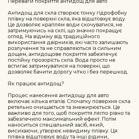
Переваги покриття антидощ для авто

Антидощ для скла створює тонку гідрофобну 
плівку на поверхні скла, яка відштовхує воду. 
Це дозволяє краплям води скочуватися, не 
затримуючись на склі, що значно покращує 
огляд. На відміну від традиційного 
використання двірників, які часто залишають 
розлучення та не справляються із сильним 
дощем, антидощове покриття забезпечує 
постійну прозорість скла. Вода просто не 
встигає затримуватися на поверхні, що 
дозволяє бачити дорогу чітко і без перешкод.

Як працює антидощ?

Процес нанесення антидощу для авто 
включає кілька етапів. Спочатку поверхня скла 
ретельно очищається та знежирюється. Це 
важливо для того, щоб покриття лягло рівно та 
забезпечило максимальний ефект. Потім 
наноситься спеціальний засіб, який, 
висихаючи, утворює невидиму плівку. Ця 
плівка відштовхує воду та інші рідини, 