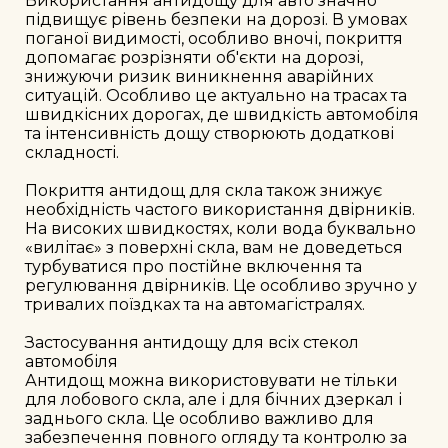
Використання антидощу для авто значно 
підвищує рівень безпеки на дорозі. В умовах 
поганої видимості, особливо вночі, покриття 
допомагає розрізняти об'єкти на дорозі, 
знижуючи ризик виникнення аварійних 
ситуацій. Особливо це актуально на трасах та 
швидкісних дорогах, де швидкість автомобіля 
та інтенсивність дощу створюють додаткові 
складності.

Покриття антидощ для скла також знижує 
необхідність частого використання двірників. 
На високих швидкостях, коли вода буквально 
«вилітає» з поверхні скла, вам не доведеться 
турбуватися про постійне включення та 
регулювання двірників. Це особливо зручно у 
тривалих поїздках та на автомагістралях.

Застосування антидощу для всіх стекол 
автомобіля

Антидощ можна використовувати не тільки 
для лобового скла, але і для бічних дзеркал і 
заднього скла. Це особливо важливо для 
забезпечення повного огляду та контролю за 