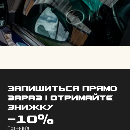
Запишиться прямо
зараз і отримайте
знижку
-10%
Повне імʼя