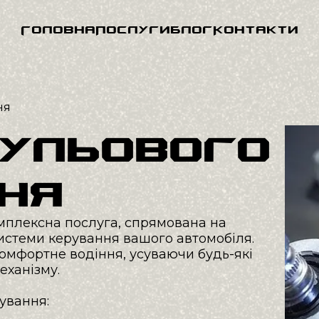
Головна
Послуги
Блог
Контакти
Ремонт рульового управління
Полірува
Ремонт гальмівної системи
Перетяжка сидінь та елементів
ня
Ремонт двигуна
салону
Ремонт зчеплення
Покритт
рульового
Діагностика автомобіля
Професій
Ремонт ходової частини
Кирамічн
Ремонт охолоджувальної системи
Зварювання
ня
ТО
мплексна послуга, спрямована на 
Підбір автозапчастин
Автосвітл
стеми керування вашого автомобіля. 
омфортне водіння, усуваючи будь-які 
ханізму.

вання:
