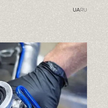
UA
RU
ння
я Антидощ
на хімчистка
е покриття кузова
о