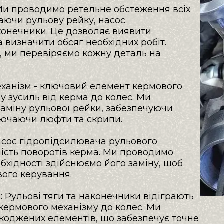
Ми проводимо ретельне обстеження всіх 
аючи рульову рейку, насос 
конечники. Це дозволяє виявити 
 визначити обсяг необхідних робіт. 
 ми перевіряємо кожну деталь на 
еханізм - ключовий елемент кермового 
 зусиль від керма до колес. Ми 
міну рульової рейки, забезпечуючи 
ючаючи люфти та скрипи.

асос гідропідсилювача рульового 
ність поворотів керма. Ми проводимо 
бхідності здійснюємо його заміну, щоб 
ого керування.

: Рульові тяги та наконечники відіграють 
кермового механізму до колес. Ми 
оджених елементів, що забезпечує точне 