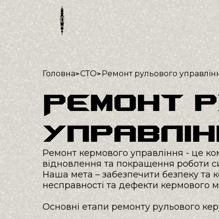
Антихром
Покриття Raptor
>
>
Головна
СТО
Ремонт рульового управлін
Захисні плівки
Кузовний ремонт
Ремонт 
Антикорозійна обробка
Фарбування авто
Ремонт пластику
управлін
Ремонт кермового управління - це ко
Мийка авто
відновлення та покращення роботи си
Миття днища
Наша мета – забезпечити безпеку та к
Передпродажна підготовка
несправності та дефекти кермового ме
Основні етапи ремонту рульового керу