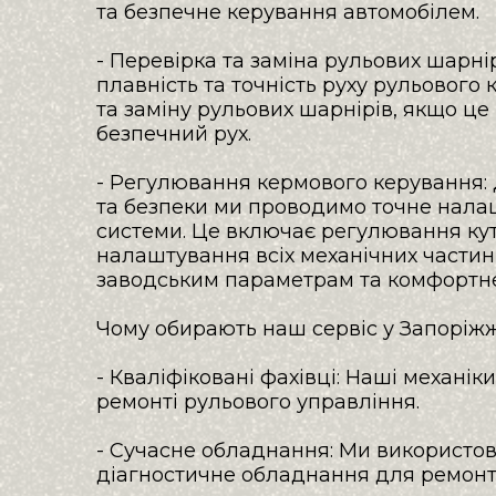
та безпечне керування автомобілем.

- Перевірка та заміна рульових шарнір
плавність та точність руху рульового 
та заміну рульових шарнірів, якщо це 
безпечний рух.

- Регулювання кермового керування: 
та безпеки ми проводимо точне налаш
системи. Це включає регулювання кутів
налаштування всіх механічних частин,
заводським параметрам та комфортне 
Чому обирають наш сервіс у Запоріжжі
- Кваліфіковані фахівці: Наші механік
ремонті рульового управління.

- Сучасне обладнання: Ми використову
діагностичне обладнання для ремонту