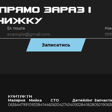
прямо зараз і
знижку
Ел. пошта
Ном
Записатись
КОНТАКТИ
Малярня
Мийка
СТО
Детейлінг
Запчаст
0636447991
0933841446
0630427434
0932841828
05019063