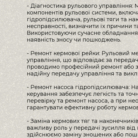
- Діагностика рульового управління: 
компонентів рульової системи, включ
гідропідсилювача, рульові тяги та на
несправності, визначити їх причини та
Використовуючи сучасне обладнання,
наявність зносу чи пошкоджень.

- Ремонт кермової рейки: Рульовий м
управління, що відповідає за передачу
проводимо професійний ремонт або за
надійну передачу управління та викл
- Ремонт насоса гідропідсилювача: Н
керування забезпечує легкість та точ
перевірку та ремонт насоса, а при нео
гарантувати ефективну роботу кермов
- Заміна кермових тяг та наконечників
важливу роль у передачі зусилля від 
здійснюємо заміну зношених або пошк