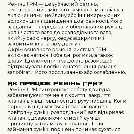
Ремінь ГРМ — це зубчастий ремінь,
виготовлений з міцного гумового матеріалу з
включеннями нейлону або інших армуючих
волокон для підвищення довговічності. Його
завдання — передавати обертальний рух від
колінчастого вала до розподільного вала,
який, у свою чергу, керує відкриттям і
закриттям клапанів у двигуні.
Окрім основного ременя, система ГРМ
включає натяжні і обвідні ролики, а також
шківи. Ці елементи працюють разом, щоб
підтримувати постійне натягнення ременя і
запобігати його прослизанню або ослабленню.
Як працює ремінь ГРМ?
Ремінь ГРМ синхронізує роботу двигуна,
забезпечуючи точне відкриття і закриття
клапанів у відповідності до руху поршнів. Коли
поршень піднімається і стискає паливо-
повітряну суміш, розподільний вал відкриває
клапани, дозволяючи стислій суміші
проникнути в камеру згоряння. Після
займання суміші поршень починає рухатися