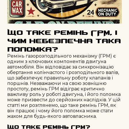
Що таке ремінь ГРМ, і
чим небезпечна така
поломка?
Ремінь газорозподільного механізму (ГРМ) є
одним з ключових компонентів двигуна
автомобіля. Він відповідає за синхронізацію
обертання колінчастого і розподільного валів,
що забезпечує правильну роботу клапанів і
поршнів. Незважаючи на свою зовнішню
простоту, ремінь ГРМ відіграє критично
важливу роль у роботі двигуна, і його поломка
може призвести до серйозних наслідків. У цій
статті ми розглянемо, що таке ремінь ГРМ, як
він працює і чому його поломка може стати
жахом для будь-якого автовласника.
Що таке ремінь ГРМ?