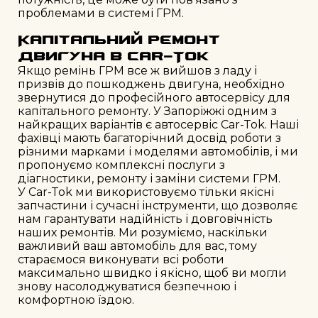
проблемами в системі ГРМ.
Капітальний ремонт
двигуна в Car-Tok
Якщо ремінь ГРМ все ж вийшов з ладу і
призвів до пошкоджень двигуна, необхідно
звернутися до професійного автосервісу для
капітального ремонту. У Запоріжжі одним з
найкращих варіантів є автосервіс Car-Tok. Наші
фахівці мають багаторічний досвід роботи з
різними марками і моделями автомобілів, і ми
пропонуємо комплексні послуги з
діагностики, ремонту і заміни системи ГРМ.
У Car-Tok ми використовуємо тільки якісні
запчастини і сучасні інструменти, що дозволяє
нам гарантувати надійність і довговічність
наших ремонтів. Ми розуміємо, наскільки
важливий ваш автомобіль для вас, тому
стараємося виконувати всі роботи
максимально швидко і якісно, щоб ви могли
знову насолоджуватися безпечною і
комфортною їздою.