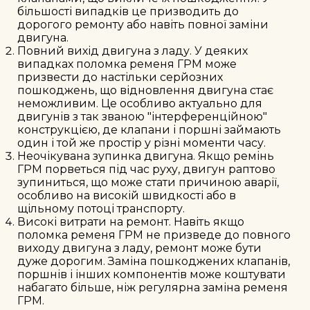
більшості випадків це призводить до
дорогого ремонту або навіть повної заміни
двигуна.
Повний вихід двигуна з ладу. У деяких
випадках поломка ременя ГРМ може
призвести до настільки серйозних
пошкоджень, що відновлення двигуна стає
неможливим. Це особливо актуально для
двигунів з так званою "інтерференційною"
конструкцією, де клапани і поршні займають
один і той же простір у різні моменти часу.
Неочікувана зупинка двигуна. Якщо ремінь
ГРМ порветься під час руху, двигун раптово
зупиниться, що може стати причиною аварії,
особливо на високій швидкості або в
щільному потоці транспорту.
Високі витрати на ремонт. Навіть якщо
поломка ременя ГРМ не призведе до повного
виходу двигуна з ладу, ремонт може бути
дуже дорогим. Заміна пошкоджених клапанів,
поршнів і інших компонентів може коштувати
набагато більше, ніж регулярна заміна ременя
ГРМ.