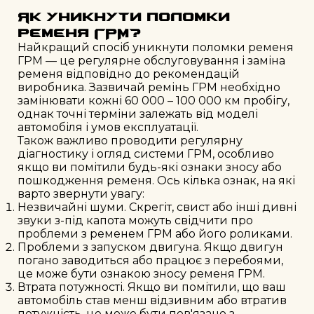
Як уникнути поломки
ременя ГРМ?
Найкращий спосіб уникнути поломки ременя
ГРМ — це регулярне обслуговування і заміна
ременя відповідно до рекомендацій
виробника. Зазвичай ремінь ГРМ необхідно
замінювати кожні 60 000 – 100 000 км пробігу,
однак точні терміни залежать від моделі
автомобіля і умов експлуатації.
Також важливо проводити регулярну
діагностику і огляд системи ГРМ, особливо
якщо ви помітили будь-які ознаки зносу або
пошкодження ременя. Ось кілька ознак, на які
варто звернути увагу:
Незвичайні шуми. Скрегіт, свист або інші дивні
звуки з-під капота можуть свідчити про
проблеми з ременем ГРМ або його роликами.
Проблеми з запуском двигуна. Якщо двигун
погано заводиться або працює з перебоями,
це може бути ознакою зносу ременя ГРМ.
Втрата потужності. Якщо ви помітили, що ваш
автомобіль став менш відзивним або втратив
потужність, це може бути пов'язано з