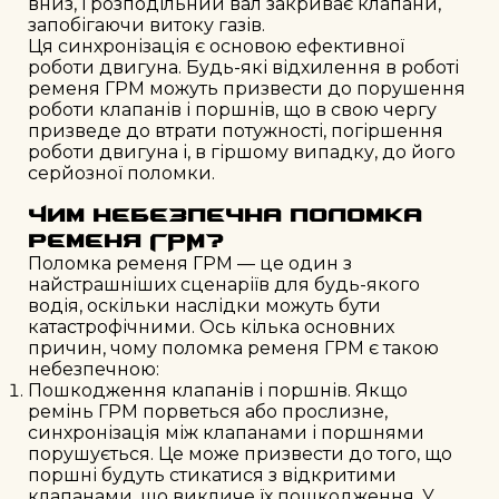
вниз, і розподільний вал закриває клапани,
запобігаючи витоку газів.
Ця синхронізація є основою ефективної
роботи двигуна. Будь-які відхилення в роботі
ременя ГРМ можуть призвести до порушення
роботи клапанів і поршнів, що в свою чергу
призведе до втрати потужності, погіршення
роботи двигуна і, в гіршому випадку, до його
серйозної поломки.
Чим небезпечна поломка
ременя ГРМ?
Поломка ременя ГРМ — це один з
найстрашніших сценаріїв для будь-якого
водія, оскільки наслідки можуть бути
катастрофічними. Ось кілька основних
причин, чому поломка ременя ГРМ є такою
небезпечною:
Пошкодження клапанів і поршнів. Якщо
ремінь ГРМ порветься або прослизне,
синхронізація між клапанами і поршнями
порушується. Це може призвести до того, що
поршні будуть стикатися з відкритими
клапанами, що викличе їх пошкодження. У